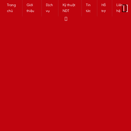
Trang
Giới
Dịch
Kỹ thuật
Tin
Hỗ
Liên
chủ
thiệu
vụ
NDT
tức
trợ
hệ