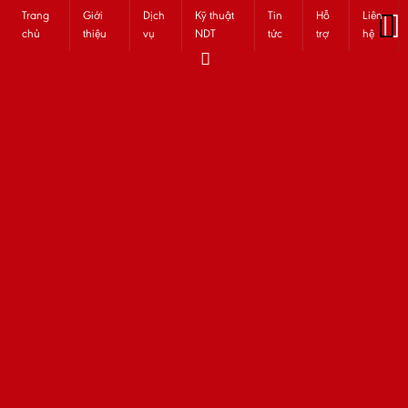
Trang
Giới
Dịch
Kỹ thuật
Tin
Hỗ
Liên
chủ
thiệu
vụ
NDT
tức
trợ
hệ