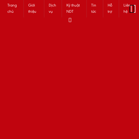
Trang
Giới
Dịch
Kỹ thuật
Tin
Hỗ
Liên
chủ
thiệu
vụ
NDT
tức
trợ
hệ