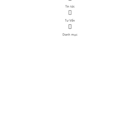
Tin tức
Tư Vấn
Danh mục
DANH MỤC SẢN PHẨM