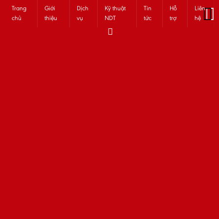
Trang
Giới
Dịch
Kỹ thuật
Tin
Hỗ
Liên
chủ
thiệu
vụ
NDT
tức
trợ
hệ