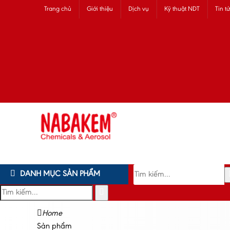
Trang chủ
Giới thiệu
Dịch vụ
Kỹ thuật NDT
Tin t
DANH MỤC SẢN PHẨM
Home
Sản phẩm