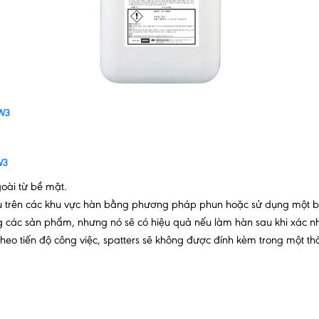
0W3
W3
oài từ bề mặt.
đều trên các khu vực hàn bằng phương pháp phun hoặc sử dụng một b
g các sản phẩm, nhưng nó sẽ có hiệu quả nếu làm hàn sau khi xác nhậ
eo tiến độ công việc, spatters sẽ không được đính kèm trong một thờ