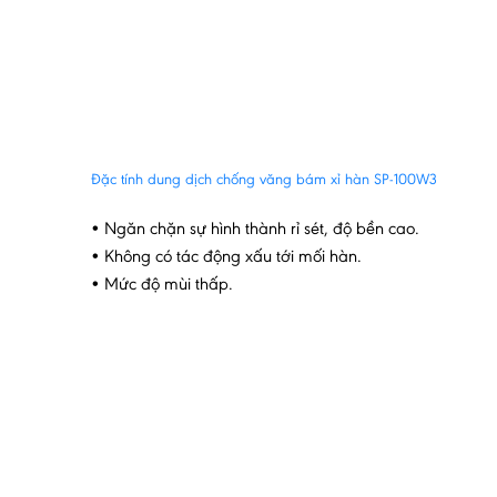
Đặc tính dung dịch chống văng bám xỉ hàn SP-100W3
• Ngăn chặn sự hình thành rỉ sét, độ bền cao.
• Không có tác động xấu tới mối hàn.
• Mức độ mùi thấp.