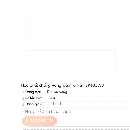
Hóa chất chống văng bám xỉ hàn SP-100W3
Trạng thái:
Còn hàng
Số lần xem:
5284
Đánh giá SP:
GỌI CHO TÔI