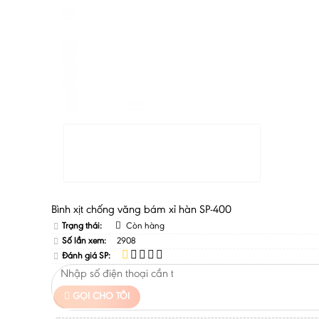
Bình xịt chống văng bám xỉ hàn SP-400
Trạng thái:
Còn hàng
Số lần xem:
2908
Đánh giá SP:
GỌI CHO TÔI