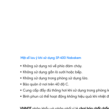
Một số lưu ý khi sử dụng SP-400 Nabakem
• Không sử dụng nó về phía đám cháy.
• Không sử dụng gần lò sưởi hoặc bếp.
• Không sử dụng trong phòng sử dụng lửa.
• Bảo quản ở nơi trên 40 độ C.
• Cung cấp đầy đủ thông hơi khi sử dụng trong phòng k
• Bình phun có thể hoạt động không hiệu quả khi nhiệt đ
VNNDT
nhập khẩu và phân phối sỉ lẻ
chai hóa chất chố