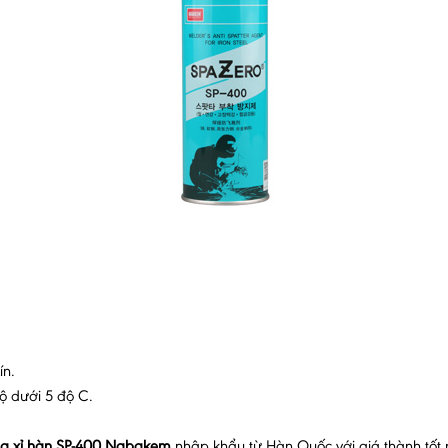
ín.
ộ dưới 5 độ C.
ng xỉ hàn SP-400 Nabakem
nhập khẩu từ Hàn Quốc với giá thành tốt 