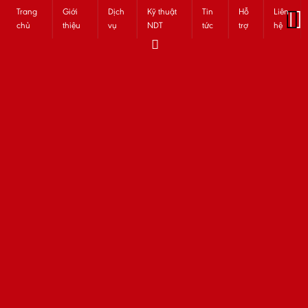
Trang
Giới
Dịch
Kỹ thuật
Tin
Hỗ
Liên
chủ
thiệu
vụ
NDT
tức
trợ
hệ