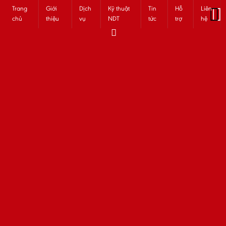
Trang
Giới
Dịch
Kỹ thuật
Tin
Hỗ
Liên
chủ
thiệu
vụ
NDT
tức
trợ
hệ