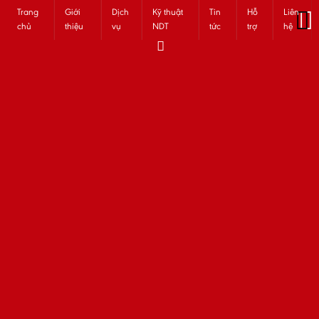
Trang
Giới
Dịch
Kỹ thuật
Tin
Hỗ
Liên
chủ
thiệu
vụ
NDT
tức
trợ
hệ