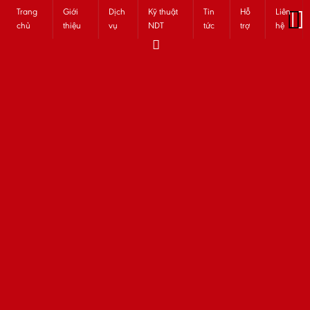
Trang
Giới
Dịch
Kỹ thuật
Tin
Hỗ
Liên
chủ
thiệu
vụ
NDT
tức
trợ
hệ