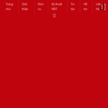
Trang
Giới
Dịch
Kỹ thuật
Tin
Hỗ
Liên
chủ
thiệu
vụ
NDT
tức
trợ
hệ