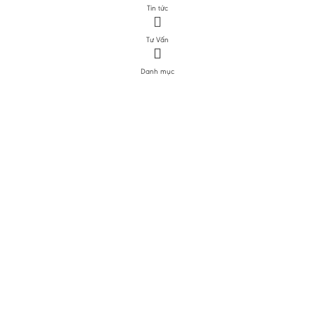
Tin tức
Tư Vấn
Danh mục
DANH MỤC SẢN PHẨM