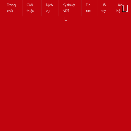
Trang
Giới
Dịch
Kỹ thuật
Tin
Hỗ
Liên
chủ
thiệu
vụ
NDT
tức
trợ
hệ