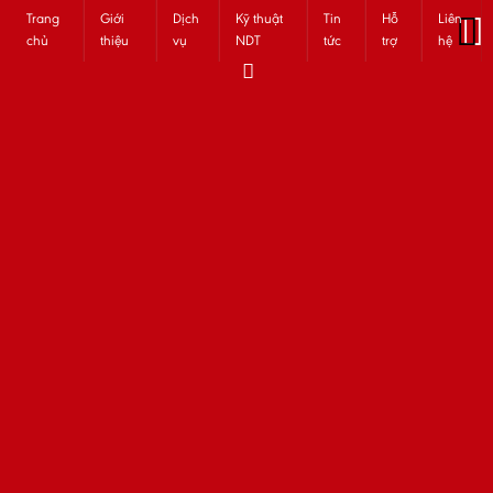
Trang
Giới
Dịch
Kỹ thuật
Tin
Hỗ
Liên
chủ
thiệu
vụ
NDT
tức
trợ
hệ