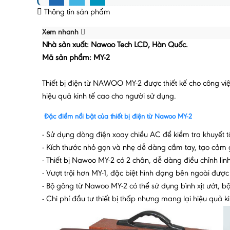
Thông tin sản phẩm
Xem nhanh
Nhà sản xuất: Nawoo Tech LCD, Hàn Quốc.
Mã sản phẩm: MY-2
Thiết bị điện từ NAWOO MY-2 được thiết kế cho công việ
hiệu quả kinh tế cao cho người sử dụng.
Đặc điểm nổi bật của thiết bị điện từ Nawoo MY-2
- Sử dụng dòng điện xoay chiều AC để kiểm tra khuyết tậ
- Kích thước nhỏ gọn và nhẹ dễ dàng cầm tay, tạo cảm gi
- Thiết bị Nawoo MY-2 có 2 chân, dễ dàng điều chỉnh lin
- Vượt trội hơn MY-1, đặc biệt hình dạng bên ngoài đượ
- Bộ gông từ Nawoo MY-2 có thể sử dụng bình xịt ướt, 
- Chi phí đầu tư thiết bị thấp nhưng mang lại hiệu quả kin