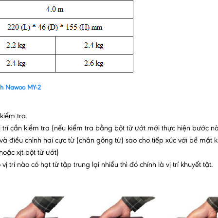
ính Nawoo MY-2
 kiểm tra.
trí cần kiểm tra (nếu kiểm tra bằng bột từ ướt mới thực hiện bước nà
và điều chỉnh hai cực từ (chân gông từ) sao cho tiếp xúc với bề mặt 
oặc xịt bột từ ướt)
ị trí nào có hạt từ tập trung lại nhiều thì đó chính là vị trí khuyết tật.