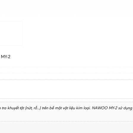
O MY-2
tra khuyết tật (nứt, rỗ...) trên bề mặt vật liệu kim loại. NAWOO MY-2 sử dụn