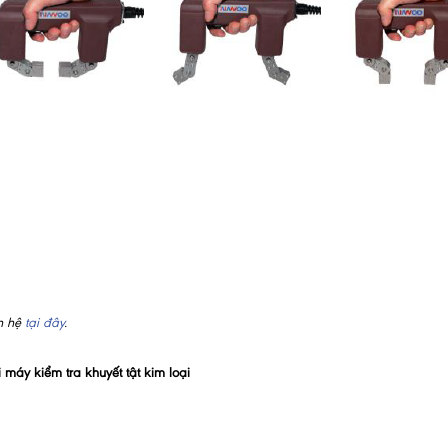
ên hệ
tại đây
.
áy kiểm tra khuyết tật kim loại