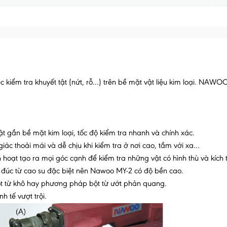
c kiểm tra khuyết tật (nứt, rỗ...) trên bề mặt vật liệu kim loại. NA
t gần bề mặt kim loại, tốc độ kiểm tra nhanh và chính xác.
ác thoải mái và dễ chịu khi kiểm tra ở nơi cao, tầm với xa...
h hoạt tạo ra mọi góc cạnh để kiểm tra những vật có hình thù và kích
c đúc từ cao su đặc biệt nên Nawoo MY-2 có độ bền cao.
bột từ khô hay phương pháp bột từ ướt phản quang.
h tế vượt trội.