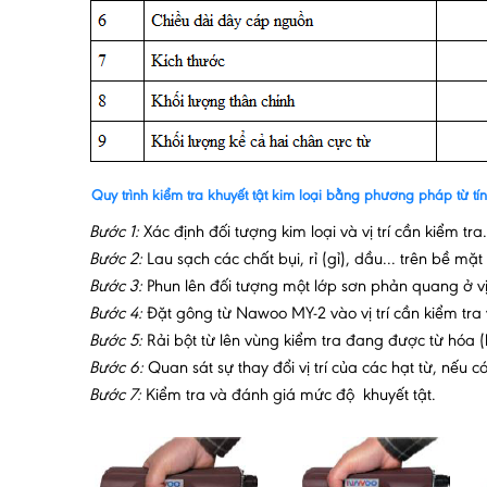
Quy trình kiểm tra khuyết tật kim loại bằng phương pháp từ t
Bước 1:
Xác định đối tượng kim loại và vị trí cần kiểm tra.
Bước 2:
Lau sạch các chất bụi, rỉ (gỉ), dầu... trên bề mặt
Bước 3:
Phun lên đối tượng một lớp sơn phản quang ở vị 
Bước 4:
Đặt gông từ Nawoo MY-2 vào vị trí cần kiểm tra 
Bước 5:
Rải bột từ lên vùng kiểm tra đang được từ hóa (h
Bước 6:
Quan sát sự thay đổi vị trí của các hạt từ, nếu có v
Bước 7:
Kiểm tra và đánh giá mức độ khuyết tật.