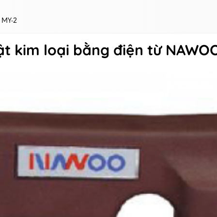
O MY-2
tật kim loại bằng điện từ NAWO