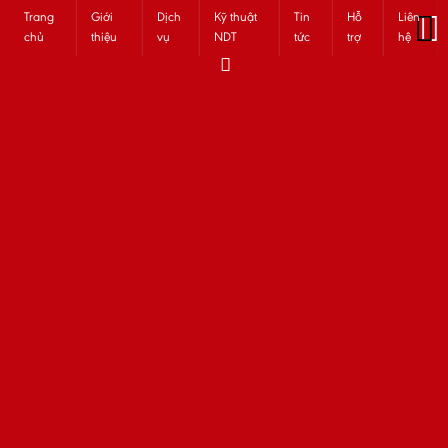
Trang
Giới
Dịch
Kỹ thuật
Tin
Hỗ
Liên
chủ
thiệu
vụ
NDT
tức
trợ
hệ