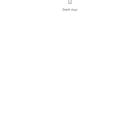
Danh mục
DANH MỤC SẢN PHẨM