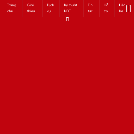
Trang
Giới
Dịch
Kỹ thuật
Tin
Hỗ
Liên
chủ
thiệu
vụ
NDT
tức
trợ
hệ