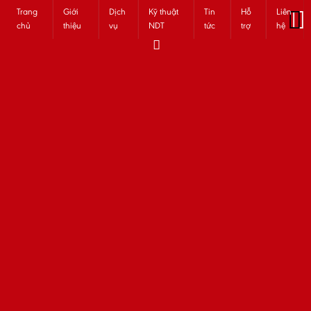
Trang
Giới
Dịch
Kỹ thuật
Tin
Hỗ
Liên
chủ
thiệu
vụ
NDT
tức
trợ
hệ