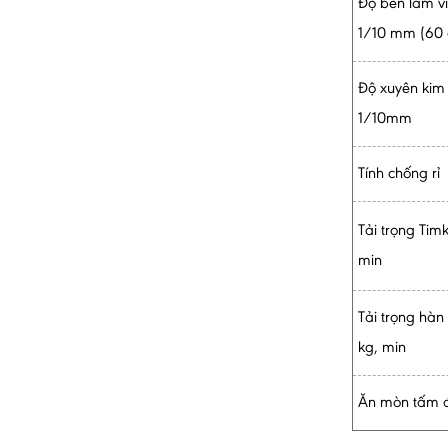
Độ bền làm vi
1/10 mm (60 
Độ xuyên kim
1/10mm
Tính chống rỉ
Tải trọng Timk
min
Tải trọng hàn 
kg, min
Ăn mòn tấm 