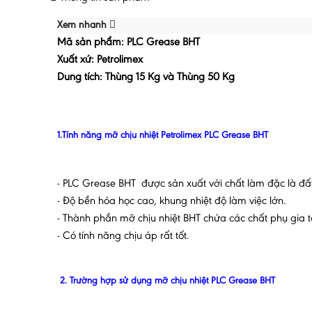
Xem nhanh
Mã sản phẩm: PLC Grease BHT
Xuất xứ: Petrolimex
Dung tích: Thùng 15 Kg và Thùng 50 Kg
1.Tính năng mỡ chịu nhiệt Petrolimex PLC Grease BHT
- PLC Grease BHT được sản xuất với chất làm đặc là đất
- Độ bền hóa học cao, khung nhiệt độ làm việc lớn.
- Thành phần mỡ chịu nhiệt BHT chứa các chất phụ gia t
- Có tính năng chịu áp rất tốt.
2. Trường hợp sử dụng mỡ chịu nhiệt PLC Grease BHT