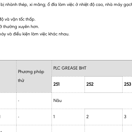
iết bị nhành thép, xi măng; ổ đĩa làm việc ở nhiệt độ cao, nhà máy g
độ và vận tốc thấp.
mỡ thường xuyên hơn.
 máy và điều kiện làm việc khác nhau.
PLC GREASE BHT
Phương pháp
thử
251
252
253
-
Nâu
I
-
1
2
3