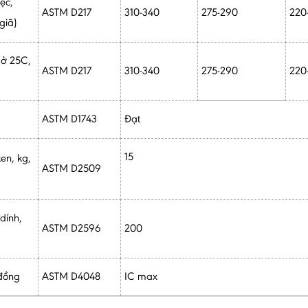
ệc,
ASTM D217
310-340
275-290
220
giã)
 ở 25C,
ASTM D217
310-340
275-290
220
ASTM D1743
Đạt
15
en, kg,
ASTM D2509
dính,
ASTM D2596
200
đồng
ASTM D4048
IC max