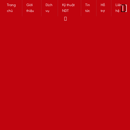
Trang
Giới
Dịch
Kỹ thuật
Tin
Hỗ
Liên
chủ
thiệu
vụ
NDT
tức
trợ
hệ