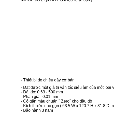
nồi hơi...trong quá trình chế tạo và sử dụng
- Thiết bị đo chiều dày cơ bản
- Đặt được một giá trị vận tốc siêu âm của một loại 
- Dải đo: 0.63 - 500 mm
- Phân giải: 0.01 mm
- Có gắn mẫu chuẩn " Zero" cho đầu dò
- Kích thước nhỏ gọn ( 63.5 W x 120.7 H x 31.8 D 
- Bảo hành 3 năm