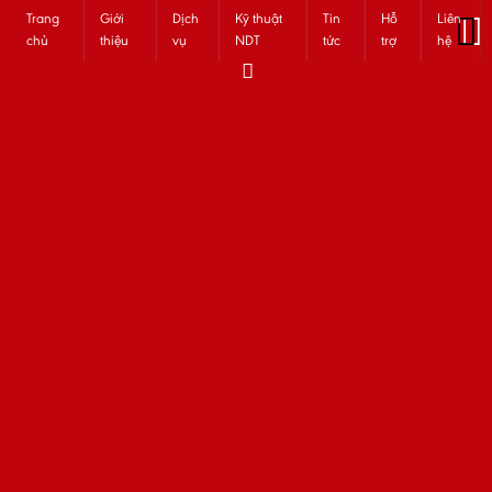
Trang
Giới
Dịch
Kỹ thuật
Tin
Hỗ
Liên
chủ
thiệu
vụ
NDT
tức
trợ
hệ