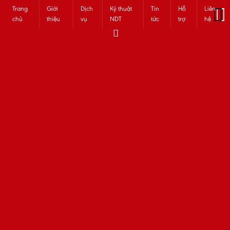
Trang
Giới
Dịch
Kỹ thuật
Tin
Hỗ
Liên
chủ
thiệu
vụ
NDT
tức
trợ
hệ