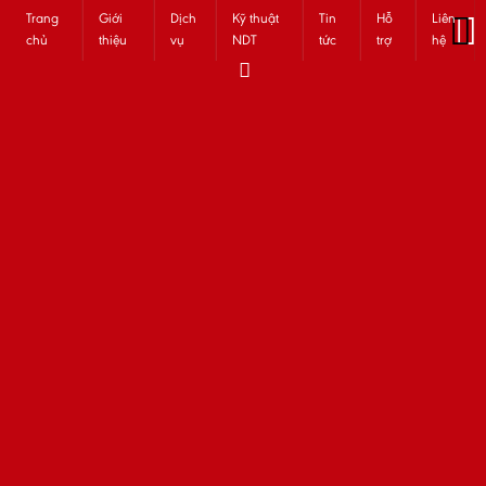
Trang
Giới
Dịch
Kỹ thuật
Tin
Hỗ
Liên
chủ
thiệu
vụ
NDT
tức
trợ
hệ