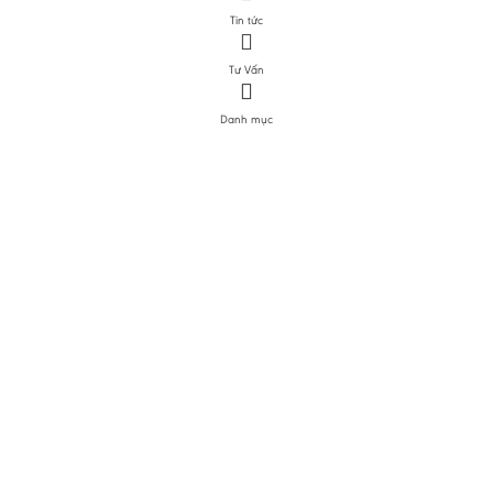
Tin tức
Tư Vấn
Danh mục
DANH MỤC SẢN PHẨM