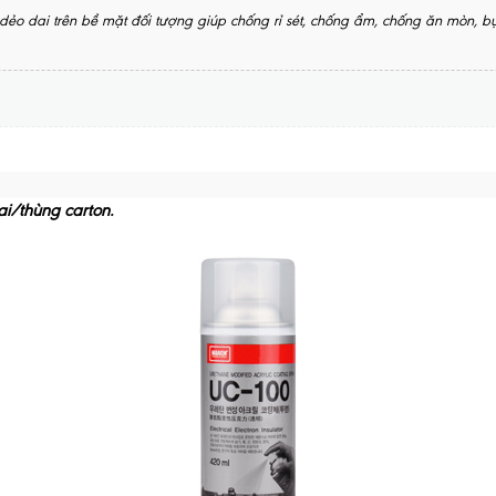
 dai trên bề mặt đối tượng giúp chống rỉ sét, chống ẩm, chống ăn mòn, b
i/thùng carton.