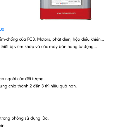
100
m-chống của PCB, Motors, phát điện, hộp điều khiển...
thiết bị viêm khớp và các máy bán hàng tự động...
㎝ ngoài các đối tượng.
ưng chia thành 2 đến 3 thì hiệu quả hơn.
 trong phòng sử dụng lửa.
ín.