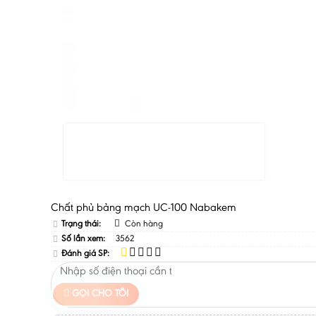
Chất phủ bảng mạch UC-100 Nabakem
Trạng thái:
Còn hàng
Số lần xem:
3562
Đánh giá SP:
GỌI CHO TÔI