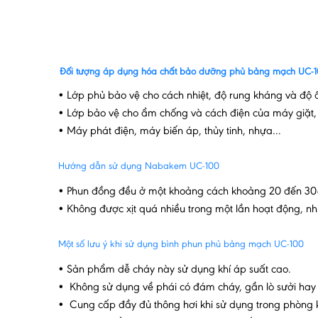
Đối tượng áp dụng hóa chất bảo dưỡng phủ bảng mạch UC-
• Lớp phủ bảo vệ cho cách nhiệt, độ rung kháng và độ ẩ
• Lớp bảo vệ cho ẩm chống và cách điện của máy giặt, 
• Máy phát điện, máy biến áp, thủy tinh, nhựa...
Hướng dẫn sử dụng Nabakem UC-100
• Phun đồng đều ở một khoảng cách khoảng 20 đến 30
• Không được xịt quá nhiều trong một lần hoạt động, nh
Một số lưu ý khi sử dụng bình phun phủ bảng mạch UC-100
• Sản phẩm dễ cháy này sử dụng khí áp suất cao.
• Không sử dụng về phái có đám cháy, gần lò sưởi hay
• Cung cấp đầy đủ thông hơi khi sử dụng trong phòng k