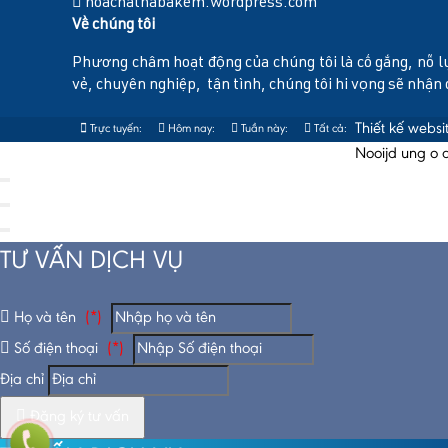
hoachatnabakem.wordpress.com
Về chúng tôi
Phương châm hoạt động của chúng tôi là cố gắng, nỗ l
vẻ, chuyên nghiệp, tận tình, chúng tôi hi vọng sẽ nhận
Thiết kế webs
Trực tuyến:
Hôm nay:
Tuần này:
Tất cả:
6
593
3066
303730
Nooijd ung o 
TƯ VẤN DỊCH VỤ
Họ và tên
(*)
Số điện thoại
(*)
Địa chỉ
Đăng ký tư vấn