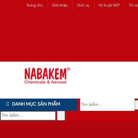
Trang chủ
Giới thiệu
Dịch vụ
Kỹ thuật NDT
Tin t
DANH MỤC SẢN PHẨM