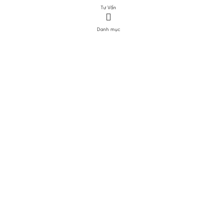
Tư Vấn
Danh mục
DANH MỤC SẢN PHẨM