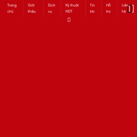
Trang
Giới
Dịch
Kỹ thuật
Tin
Hỗ
Liên
chủ
thiệu
vụ
NDT
tức
trợ
hệ